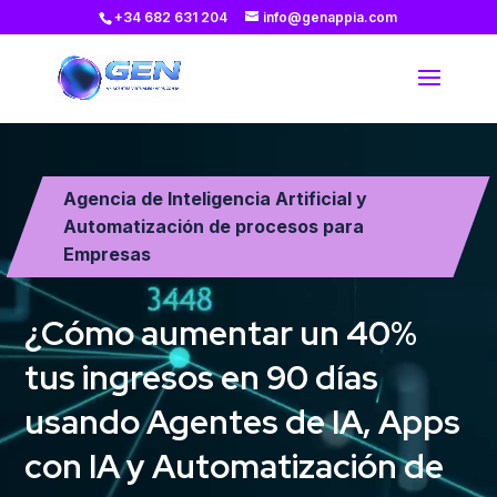
+34 682 631 204
info@genappia.com
Reproductor
de
vídeo
Agencia de Inteligencia Artificial y
Automatización de procesos para
Empresas
¿Cómo aumentar un 40%
tus ingresos en 90 días
usando Agentes de IA, Apps
con IA y Automatización de