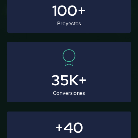
100+
Proyectos
35K+
Conversiones
+40